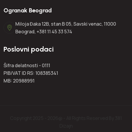
Ogranak Beograd
Miloja Đaka 12B, stan B 05, Savski venac, 11000
Beograd, +381 11 45 33 574
Poslovni podaci
Šifra delatnosti - 0111
PIB/VAT ID RS: 108385341
MB: 20988991
Copyright 2025 - 2026@ - All Rights Reserved By
381
Dizajn