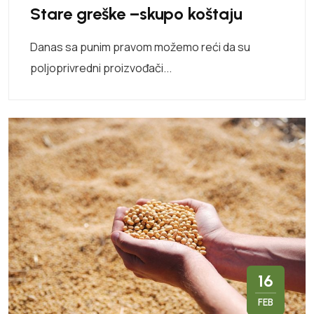
Stare greške –skupo koštaju
Danas sa punim pravom možemo reći da su
poljoprivredni proizvođači...
16
FEB