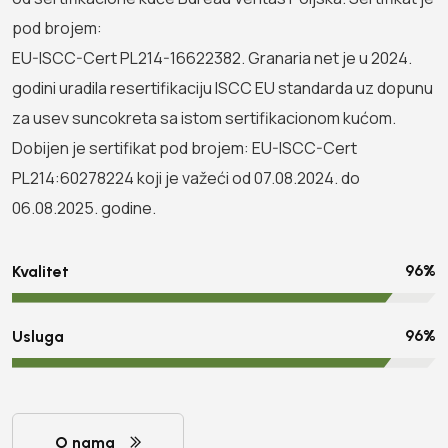
pod brojem:
EU-ISCC-Cert PL214-16622382. Granaria net je u 2024.
godini uradila resertifikaciju ISCC EU standarda uz dopunu
za usev suncokreta sa istom sertifikacionom kućom.
Dobijen je sertifikat pod brojem: EU-ISCC-Cert
PL214:60278224 koji je važeći od 07.08.2024. do
100
%
Kvalitet
100
%
Usluga
O nama