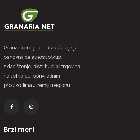
Granaria net je preduzeće čija je
osnovna delatnost otkup,
skladištenje, distribucija i trgovina
na veliko poljoprivrednim
proizvodima u zemlji i regionu.
Brzi meni