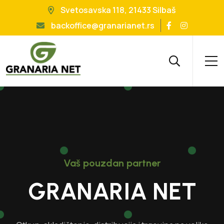
Svetosavska 118, 21433 Silbaš
backoffice@granarianet.rs
Vaš pouzdan partner
Vaš pouzdan partner
Vaš pouzdan partner
GRANARIA NET
GRANARIA NET
GRANARIA NET