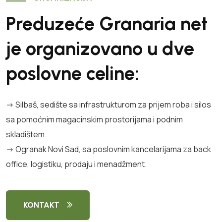
Preduzeće Granaria net
je organizovano u dve
poslovne celine:
-> Silbaš, sedište sa infrastrukturom za prijem roba i silos
sa pomoćnim magacinskim prostorijama i podnim
skladištem.
-> Ogranak Novi Sad, sa poslovnim kancelarijama za back
office, logistiku, prodaju i menadžment.
KONTAKT