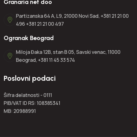
Granaria net doo
Partizanska 64 A, L9, 21000 Novi Sad, +381 21 21 00
496 +381 21 21 00 497
Ogranak Beograd
Miloja Đaka 12B, stan B 05, Savski venac, 11000
Beograd, +381 11 45 33 574
Poslovni podaci
Šifra delatnosti - 0111
PIB/VAT ID RS: 108385341
MB: 20988991