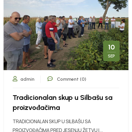
10
SEP
admin
Comment (0)
Tradicionalan skup u Silbašu sa
proizvođačima
TRADICIONALAN SKUP U SILBAŠU SA
PROIZVOĐAČIMA PRED JESENJU ŽETVU I...