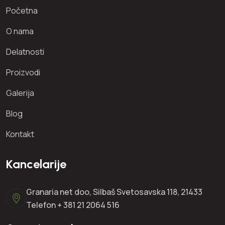
Početna
O nama
Delatnosti
Proizvodi
Galerija
Blog
Kontakt
Kancelarije
Granaria net doo, Silbaš Svetosavska 118, 21433
Telefon + 381 21 2064 516